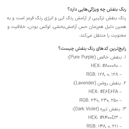
رنگ بنفش چه ویژگی‌هایی دارد؟
رنگ بنفش ترکیبی از آرامش رنگ آبی و انرژی رنگ قرمز است و به
همین دلیل هم‌زمان حس آرامش‌بخشی، لوکس بودن، خلاقیت و
معنویت را منتقل می‌کند.
رایج‌ترین کدهای رنگ‌ بنفش چیست؟
1. بنفش خالص (Pure Purple):
– HEX: #800080
– RGB: 128, 0, 128
2. بنفش روشن (Lavender):
– HEX: #E6E6FA
– RGB: 230, 230, 250
3. بنفش تیره (Dark Violet):
– HEX: #9400D3
– RGB: 148, 0, 211