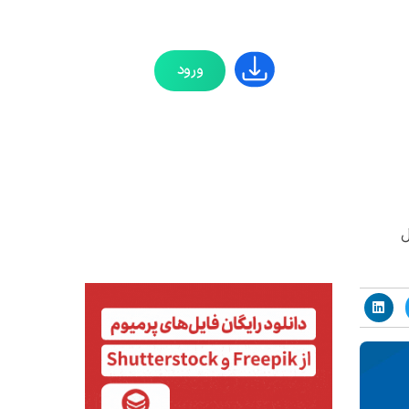
ورود
ل