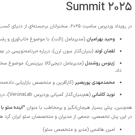
Summit 2025
در رویداد وردپرس سامیت ۲۰۲۵، سخنرانان برجسته‌ای از دنیای کسب‌وکار دیجیتال، استارت‌آپ‌ها و فناوری حضور داشتند. از جمله:
وحید بهرامیان
(مدیرعامل ژاکت)، با موضوع «تاب‌آوری و رشد
لقمان آوند
(بنیان‌گذار سون لرن)، درباره «برنامه‌نویسی د
ژینوس روشندل
(مدیرعامل دیجی‌کالا بیزینس)، موضوع سخنران
داد.
محمدمهدی پوربصیر
(کارآفرین و متخصص بازاریابی داده‌محو
نوید کاشانی
(هم‌بنیان‌گذار کمپانی وردپرس VeronaLab)، درباره «از ایده تا توسعه محصول وردپرسی و درآمد دلاری» سخن گفت.
همچنین، پنلی بسیار هیجان‌انگیز و پرمخاطب با عنوان
“
آینده سئو ب
در این پنل تخصصی، جمعی از مدیران و متخصصان سئو ایران گرد هم
امین هاشمی (مدیر و متخصص سئو)