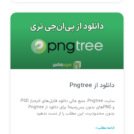
دانلود از Pngtree
سایت Pngtree، منبع عالی دانلود فایل‌های لایه‌باز PSD
و PNGهای بدون پس‌زمینه! برای دانلود از Pngtree
بدون محدودیت، این مطلب را از دست ندهید
ادامه مطلب »